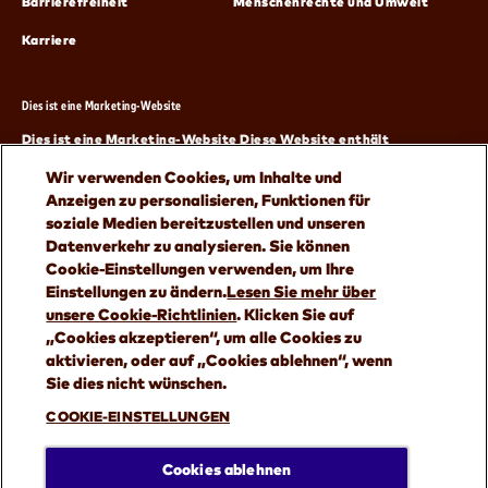
(öffnet in neuem Fenster)
(öffnet 
Barrierefreiheit
Menschenrechte und Umwelt
(öffnet in neuem Fenster)
Karriere
Dies ist eine Marketing-Website
Dies ist eine Marketing-Website Diese Website enthält
Informationen, Spiele, Anzeigen und Werbeangebote zu unseren
Wir verwenden Cookies, um Inhalte und
Produkten. Kinder sollten die Erlaubnis der Eltern einholen, bevor
Anzeigen zu personalisieren, Funktionen für
sie eine Website besuchen oder persönliche Daten angeben. Du
soziale Medien bereitzustellen und unseren
musst mindestens 18 Jahre alt sein, um online einkaufen zu
Datenverkehr zu analysieren. Sie können
können.
Cookie-Einstellungen verwenden, um Ihre
®/ TM Trademarks © Mars, Incorporated 2026. Andere Marken sind
Einstellungen zu ändern.
Lesen Sie mehr über
Eigentum der jeweiligen Inhaber.
unsere Cookie-Richtlinien
(opens in a new tab)
. Klicken Sie auf
„Cookies akzeptieren“, um alle Cookies zu
aktivieren, oder auf „Cookies ablehnen“, wenn
Sie dies nicht wünschen.
DU LIEBST SNICKERS? ENTDECKE WEITERE MARKEN
COOKIE-EINSTELLUNGEN
VON MARS WRIGLEY.
Cookies ablehnen
(öffnet in neuem Fenster)
ALLE ENTDECKEN